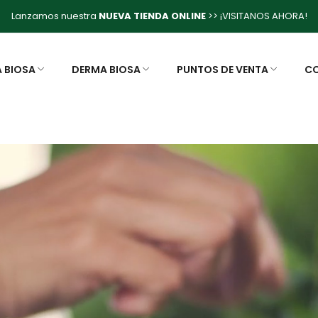
Lanzamos nuestra
NUEVA TIENDA ONLINE
>> ¡VISITANOS AHORA!
A BIOSA
DERMA BIOSA
PUNTOS DE VENTA
C