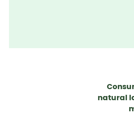
Consum
natural l
m