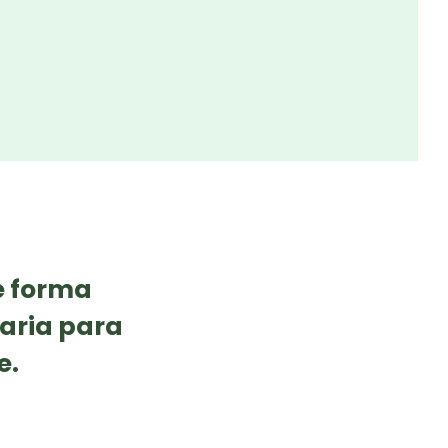
e forma
saria para
e.