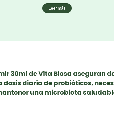
Leer más
ir 30ml de Vita Biosa aseguran d
a dosis diaria de probióticos, nece
antener una microbiota saludabl