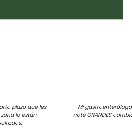
rto plazo que les
Mi gastroenterólog
 zona lo están
noté GRANDES cambios
ultados.