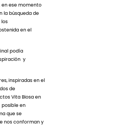
or, en ese momento
n la búsqueda de
 los
ostenida en el
inal podía
spiración y
es, inspiradas en el
rdos de
tos Vita Biosa en
s posible en
ma que se
que nos conforman y