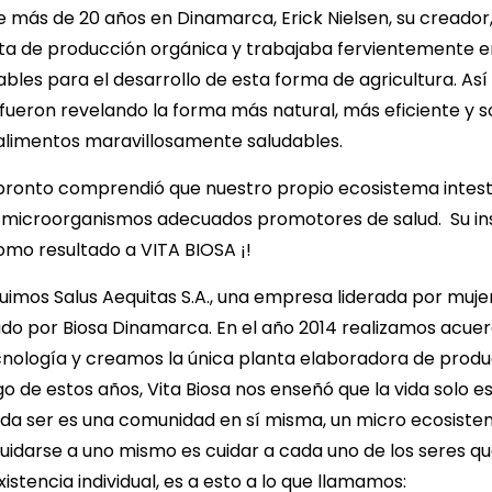
ce más de 20 años en Dinamarca, Erick Nielsen, su cread
rta de producción orgánica y trabajaba fervientemente e
bles para el desarrollo de esta forma de agricultura. Así
ueron revelando la forma más natural, más eficiente y s
alimentos maravillosamente saludables.
pronto comprendió que nuestro propio ecosistema intest
s microorganismos adecuados promotores de salud. Su in
omo resultado a VITA BIOSA ¡!
uimos Salus Aequitas S.A., una empresa liderada por mujer
do por Biosa Dinamarca. En el año 2014 realizamos acue
cnología y creamos la única planta elaboradora de produc
go de estos años, Vita Biosa nos enseñó que la vida solo e
da ser es una comunidad en sí misma, un micro ecosiste
cuidarse a uno mismo es cuidar a cada uno de los seres 
xistencia individual, es a esto a lo que llamamos: