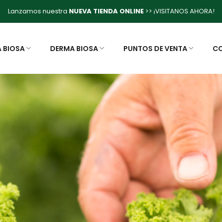
Lanzamos nuestra
NUEVA TIENDA ONLINE
>> ¡VISITANOS AHORA!
A BIOSA
DERMA BIOSA
PUNTOS DE VENTA
C