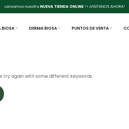
Lanzamos nuestra
NUEVA TIENDA ONLINE
>> ¡VISITANOS AHORA!
A BIOSA
DERMA BIOSA
PUNTOS DE VENTA
C
e try again with some different keywords.